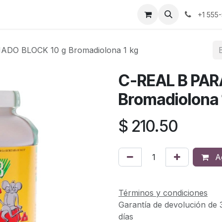
cio
Empleos
+1 555
ADO BLOCK 10 g Bromadiolona 1 kg
C-REAL B PAR
Bromadiolona 
$
210.50
Ag
Términos y condiciones
Garantía de devolución de 
días