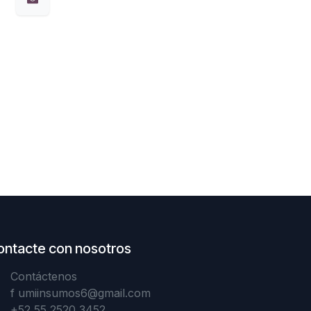
ontacte con nosotros
Contáctenos
f
umiinsumos6@gmail.com
+52 55 2520 3452