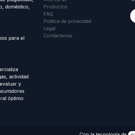
o, doméstico,
Productos
FAQ
Politica de privacidad
Legal
Contáctenos
pos para el
rcializa
as, actividad
evaluar y
onsumidores
ral óptimo
Con la tecnología de