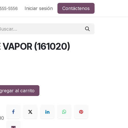
Iniciar sesión
Contáctenos
-555-5556
 VAPOR (161020)
regar al carrito
30