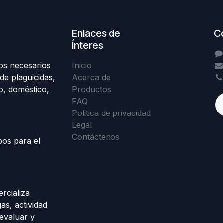
Enlaces de
C
Ínteres
os necesarios
Inicio
de plaguicidas,
Acerca de
o, doméstico,
Productos
FAQ
Politica de privacidad
Legal
Contáctenos
pos para el
rcializa
as, actividad
evaluar y