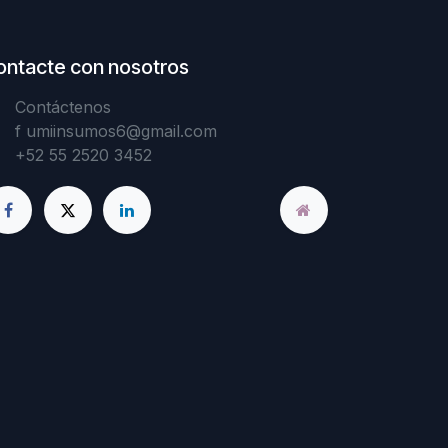
ontacte con nosotros
Contáctenos
f
umiinsumos6@gmail.com
+52 55 2520 3452