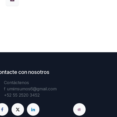
ontacte con nosotros
Contáctenos
f
umiinsumos6@gmail.com
+52 55 2520 3452