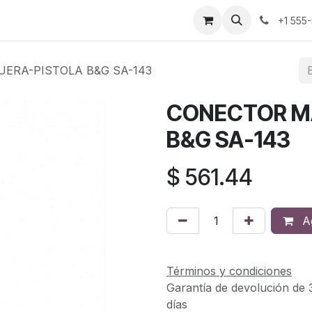
cio
Empleos
+1 555
ERA-PISTOLA B&G SA-143
CONECTOR M
B&G SA-143
$
561.44
Ag
Términos y condiciones
Garantía de devolución de 
días