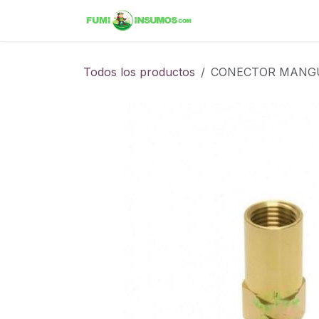
Ir al contenido
Inicio
Tienda
Ini
Todos los productos
CONECTOR MANGU