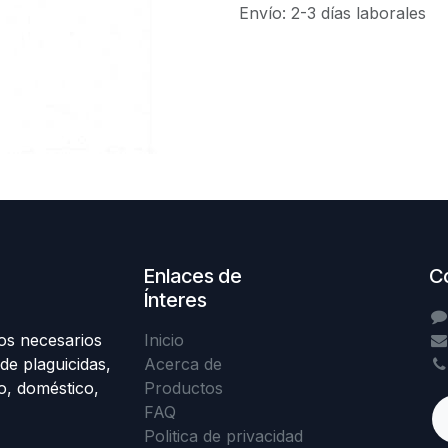
Envío: 2-3 días laborales
Enlaces de
C
Ínteres
os necesarios
Inicio
de plaguicidas,
Acerca de
o, doméstico,
Productos
FAQ
Politica de privacidad