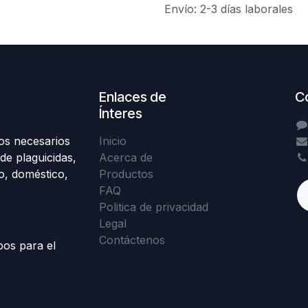
Envío: 2-3 días laborales
Enlaces de
C
Ínteres
os necesarios
Inicio
de plaguicidas,
Acerca de
o, doméstico,
Productos
FAQ
Politica de privacidad
Legal
Contáctenos
pos para el