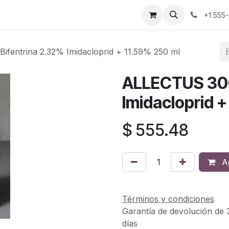
cio
Empleos
+1 555
fentrina 2.32% Imidacloprid + 11.59% 250 ml
ALLECTUS 300
Imidacloprid +
$
555.48
Ag
Términos y condiciones
Garantía de devolución de 
días