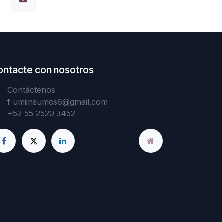
ontacte con nosotros
Contáctenos
f
umiinsumos6@gmail.com
+52 55 2520 3452