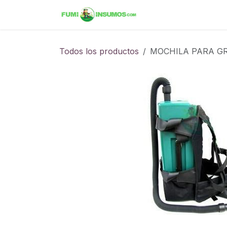
Ir al contenido
Inicio
Tienda
Ini
Todos los productos
MOCHILA PARA G