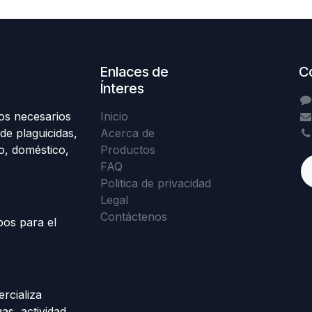
Enlaces de
C
Ínteres
os necesarios
Inicio
de plaguicidas,
Acerca de
o, doméstico,
Productos
FAQ
Politica de privacidad
Legal
Contáctenos
pos para el
rcializa
as, actividad