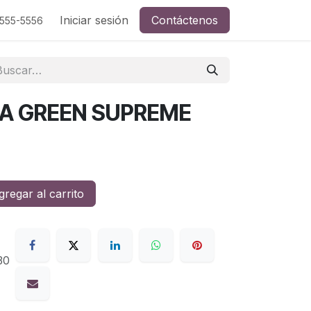
Iniciar sesión
Contáctenos
-555-5556
A GREEN SUPREME
regar al carrito
30