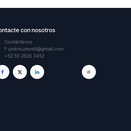
ontacte con nosotros
Contáctenos
f
umiinsumos6@gmail.com
+52 55 2520 3452