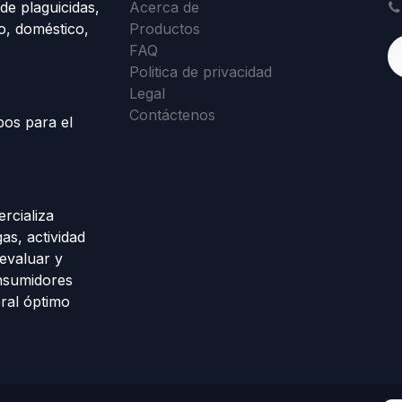
de plaguicidas,
Acerca de
o, doméstico,
Productos
FAQ
Politica de privacidad
Legal
Contáctenos
pos para el
rcializa
as, actividad
evaluar y
onsumidores
ral óptimo