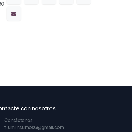
30
ontacte con nosotros
Contáctenos
f
umiinsumos6@gmail.com